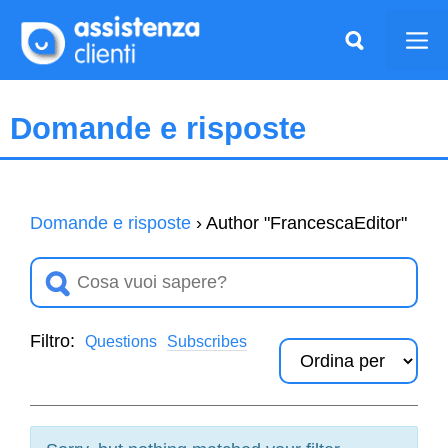
Vai
al
Me
contenuto
Domande e risposte
Domande e risposte
›
Author "FrancescaEditor"
Filtro:
Questions
Subscribes