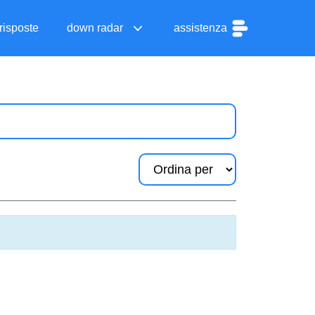
risposte
down radar
assistenza