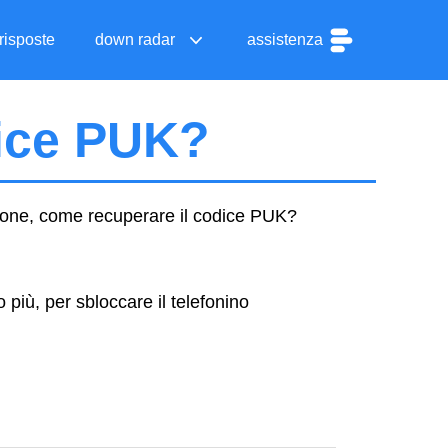
risposte
down radar
assistenza
dice PUK?
one, come recuperare il codice PUK?
più, per sbloccare il telefonino