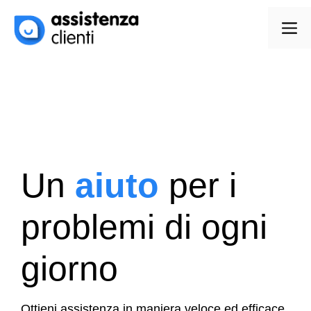
Vai
al
Me
contenuto
Un
aiuto
per i
problemi di ogni
giorno
Ottieni assistenza in maniera veloce ed efficace