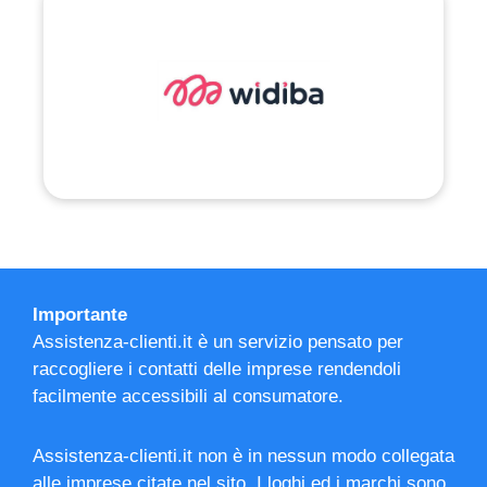
Importante
Assistenza-clienti.it è un servizio pensato per
raccogliere i contatti delle imprese rendendoli
facilmente accessibili al consumatore.
Assistenza-clienti.it non è in nessun modo collegata
alle imprese citate nel sito. I loghi ed i marchi sono