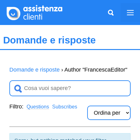
Vai
al
Me
contenuto
Domande e risposte
Domande e risposte
›
Author "FrancescaEditor"
Filtro:
Questions
Subscribes