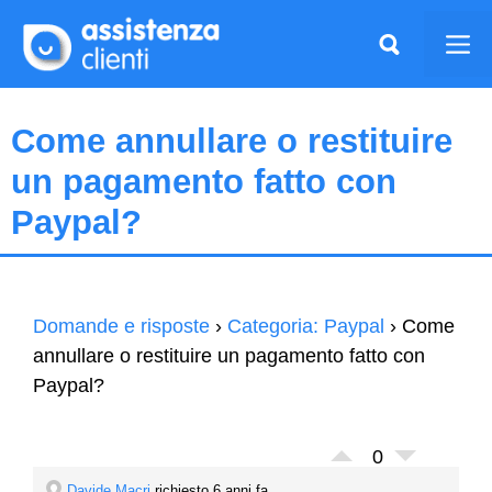
Vai
al
Me
contenuto
Come annullare o restituire
un pagamento fatto con
Paypal?
Domande e risposte
›
Categoria: Paypal
›
Come
annullare o restituire un pagamento fatto con
Paypal?
0
Davide Macri
richiesto 6 anni fa