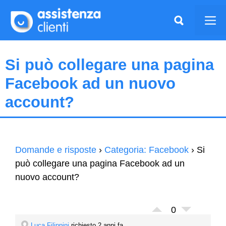
Vai
al
Me
contenuto
Si può collegare una pagina
Facebook ad un nuovo
account?
Domande e risposte
›
Categoria: Facebook
›
Si
può collegare una pagina Facebook ad un
nuovo account?
0
Luca Filippini
richiesto 2 anni fa