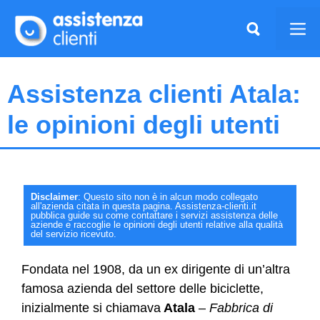
Vai
al
Me
contenuto
Assistenza clienti Atala:
le opinioni degli utenti
Disclaimer
: Questo sito non è in alcun modo collegato
all'azienda citata in questa pagina. Assistenza-clienti.it
pubblica guide su come contattare i servizi assistenza delle
aziende e raccoglie le opinioni degli utenti relative alla qualità
del servizio ricevuto.
Fondata nel 1908, da un ex dirigente di un’altra
famosa azienda del settore delle biciclette,
inizialmente si chiamava
Atala
–
Fabbrica di