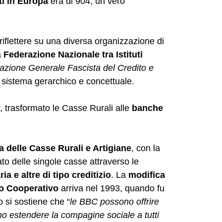
i in Europa
era di 904, un vero
 riflettere su una diversa organizzazione di
a
Federazione Nazionale tra Istituti
azione Generale Fascista del Credito e
il sistema gerarchico e concettuale.
o, trasformato le Casse Rurali alle
banche
a delle Casse Rurali e Artigiane
, con la
ato delle singole casse attraverso le
a e altre di tipo creditizio
. La
modifica
to Cooperativo
arriva nel 1993, quando fu
 si sostiene che “
le BBC possono offrire
sono estendere la compagine sociale a tutti