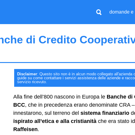
domande e 
nche di Credito Cooperativo
Disclaimer
: Questo sito non è in alcun modo collegato all'azienda c
guide su come contattare i servizi assistenza delle aziende e raccogli
servizio ricevuto.
Alla fine dell’800 nascono in Europa le
Banche di 
BCC
, che in precedenza erano denominate CRA 
innestarono, sul terreno del
sistema finanziario
de
ispirato all’etica e alla cristianità
che era stato i
Raffeisen
.