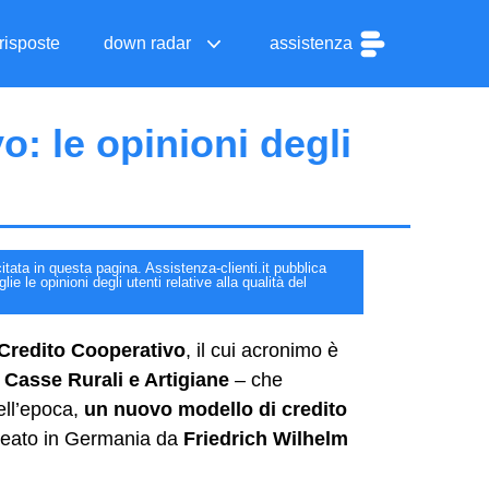
risposte
down radar
assistenza
: le opinioni degli
itata in questa pagina. Assistenza-clienti.it pubblica
e le opinioni degli utenti relative alla qualità del
Credito Cooperativo
, il cui acronimo è
–
Casse Rurali e Artigiane
– che
ll’epoca,
un nuovo modello di credito
deato in Germania da
Friedrich Wilhelm