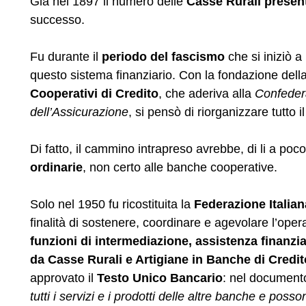
Già nel 1897 il numero delle
Casse Rurali present
successo.
Fu durante il
periodo del fascismo
che si iniziò a
questo sistema finanziario. Con la fondazione dell
Cooperativi di Credito
, che aderiva alla
Confeder
dell’Assicurazione
, si pensò di riorganizzare tutto 
Di fatto, il cammino intrapreso avrebbe, di li a poc
ordinarie
, non certo alle banche cooperative.
Solo nel 1950 fu ricostituita la
Federazione Italian
finalità di sostenere, coordinare e agevolare l’oper
funzioni di intermediazione, assistenza finanziari
da Casse Rurali e Artigiane in Banche di Credi
approvato il
Testo Unico Bancario
: nel documento
tutti i servizi e i prodotti delle altre banche e pos