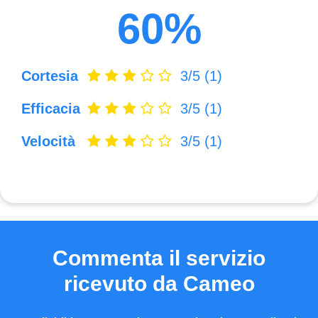
60%
Cortesia
3/5
(1)
Efficacia
3/5
(1)
Velocità
3/5
(1)
Commenta il servizio
ricevuto da Cameo