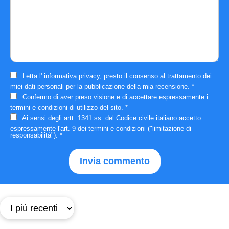
Letta l'
informativa privacy
, presto il consenso al trattamento dei
miei dati personali per la pubblicazione della mia recensione.
*
Confermo di aver preso visione e di accettare espressamente i
termini e condizioni
di utilizzo del sito.
*
Ai sensi degli artt. 1341 ss. del Codice civile italiano accetto
espressamente
l'art. 9 dei termini e condizioni
("limitazione di
responsabilità").
*