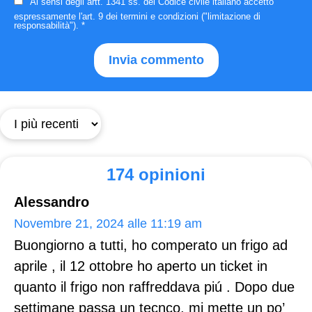
Ai sensi degli artt. 1341 ss. del Codice civile italiano accetto
espressamente
l'art. 9 dei termini e condizioni
("limitazione di
responsabilità").
*
174 opinioni
Alessandro
Novembre 21, 2024 alle 11:19 am
Buongiorno a tutti, ho comperato un frigo ad
aprile , il 12 ottobre ho aperto un ticket in
quanto il frigo non raffreddava piú . Dopo due
settimane passa un tecnco, mi mette un po’