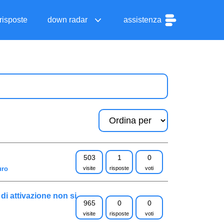
risposte
down radar
assistenza
503
1
0
uro
visite
risposte
voti
di attivazione non si
965
0
0
visite
risposte
voti