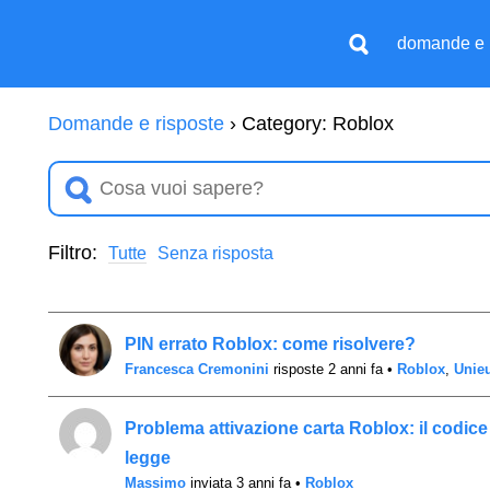
domande e 
Domande e risposte
›
Category: Roblox
Filtro:
Tutte
Senza risposta
PIN errato Roblox: come risolvere?
Francesca Cremonini
risposte 2 anni fa
•
Roblox
,
Unie
Problema attivazione carta Roblox: il codice 
legge
Massimo
inviata 3 anni fa
•
Roblox