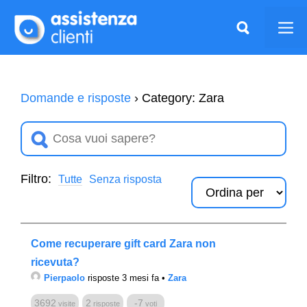
Vai
al
Me
contenuto
Domande e risposte
›
Category: Zara
Filtro:
Tutte
Senza risposta
Come recuperare gift card Zara non
ricevuta?
Pierpaolo
risposte 3 mesi fa
•
Zara
3692
2
-7
visite
risposte
voti