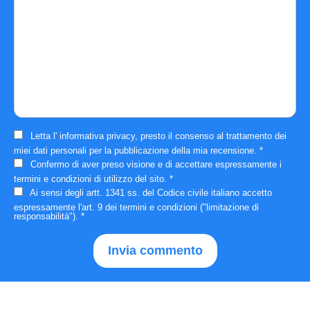
Letta l'
informativa privacy
, presto il consenso al trattamento dei
miei dati personali per la pubblicazione della mia recensione.
*
Confermo di aver preso visione e di accettare espressamente i
termini e condizioni
di utilizzo del sito.
*
Ai sensi degli artt. 1341 ss. del Codice civile italiano accetto
espressamente
l'art. 9 dei termini e condizioni
("limitazione di
responsabilità").
*