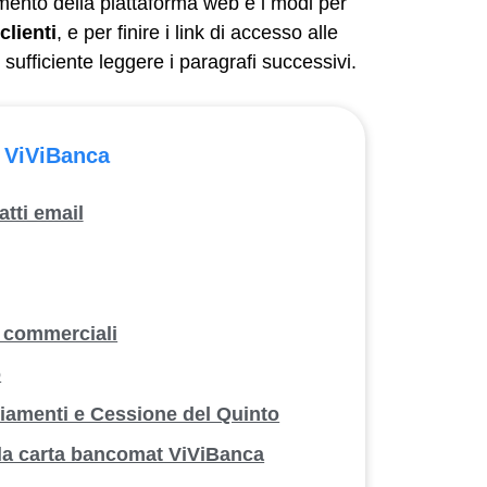
dimento della piattaforma web e i modi per
clienti
, e per finire i link di accesso alle
 sufficiente leggere i paragrafi successivi.
i ViViBanca
atti email
i commerciali
o
ziamenti e Cessione del Quinto
la carta bancomat ViViBanca