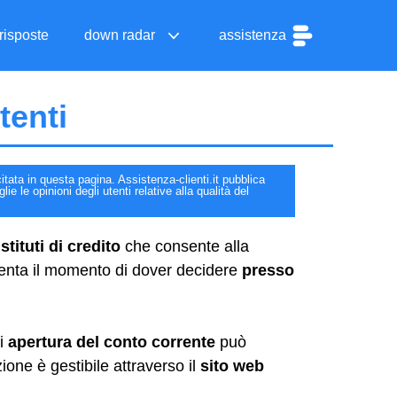
risposte
down radar
assistenza
tenti
itata in questa pagina. Assistenza-clienti.it pubblica
e le opinioni degli utenti relative alla qualità del
stituti di credito
che consente alla
senta il momento di dover decidere
presso
di
apertura del conto corrente
può
ne è gestibile attraverso il
sito web