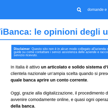
domande e 
iBanca: le opinioni degli u
Disclaimer
: Questo sito non è in alcun modo collegato all'azienda c
guide su come contattare i servizi assistenza delle aziende e raccogli
servizio ricevuto.
In Italia è attivo
un articolato e solido sistema d’i
clientela nazionale un’ampia scelta quando si pre
quale banca aprire un conto corrente
.
Oggi, grazie alla digitalizzazione, il procedimento 
avvenire comodamente online, e quasi ogni operazio
della banca
.