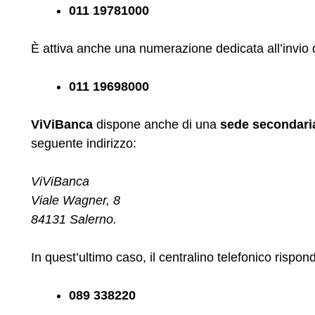
011 19781000
È attiva anche una numerazione dedicata all’invio d
011 19698000
ViViBanca
dispone anche di una
sede secondaria
seguente indirizzo:
ViViBanca
Viale Wagner, 8
84131 Salerno.
In quest’ultimo caso, il centralino telefonico rispo
089 338220