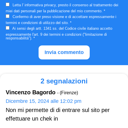
Letta l'
informativa privacy
, presto il consenso al trattamento dei
miei dati personali per la pubblicazione del mio commento.
*
Confermo di aver preso visione e di accettare espressamente i
termini e condizioni
di utilizzo del sito.
*
Ai sensi degli artt. 1341 ss. del Codice civile italiano accetto
espressamente
l'art. 9 dei termini e condizioni
("limitazione di
responsabilità").
*
2 segnalazioni
Vincenzo Bagordo
- (Firenze)
Dicembre 15, 2024 alle 12:02 pm
Non mi permette di di entrare sul sito per
effettuare un chek in