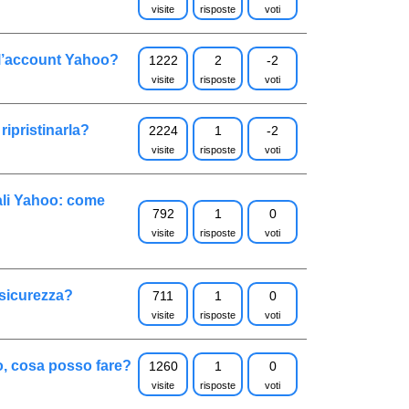
visite
risposte
voti
l’account Yahoo?
1222
2
-2
visite
risposte
voti
ripristinarla?
2224
1
-2
visite
risposte
voti
ali Yahoo: come
792
1
0
visite
risposte
voti
sicurezza?
711
1
0
visite
risposte
voti
oo, cosa posso fare?
1260
1
0
visite
risposte
voti