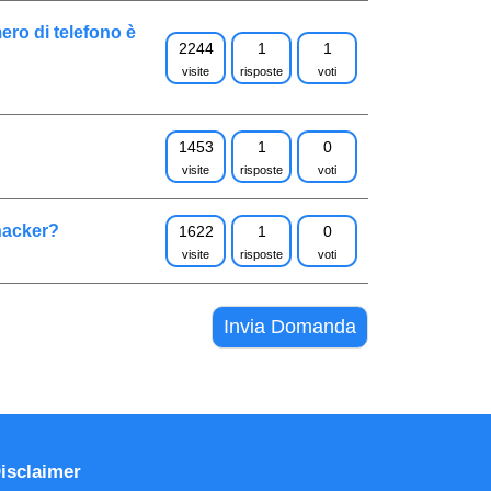
ro di telefono è
2244
1
1
visite
risposte
voti
1453
1
0
visite
risposte
voti
hacker?
1622
1
0
visite
risposte
voti
Invia Domanda
isclaimer