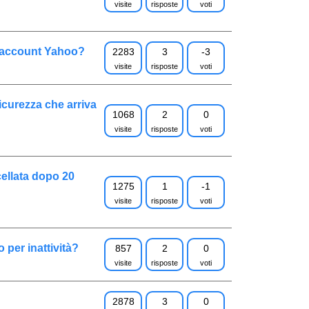
visite
risposte
voti
l’account Yahoo?
2283
3
-3
visite
risposte
voti
icurezza che arriva
1068
2
0
visite
risposte
voti
ellata dopo 20
1275
1
-1
visite
risposte
voti
 per inattività?
857
2
0
visite
risposte
voti
2878
3
0