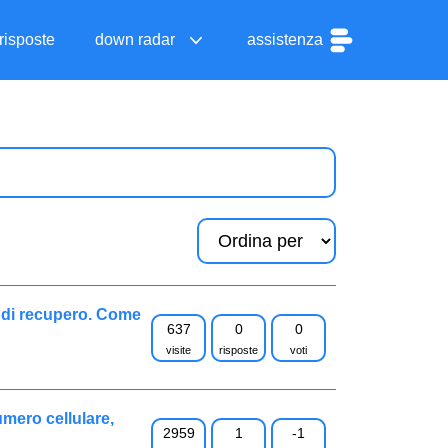
risposte
down radar
assistenza
o di recupero. Come
637
0
0
visite
risposte
voti
mero cellulare,
2959
1
-1