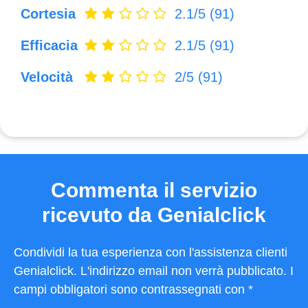
Cortesia
2.1/5
(91)
Efficacia
2.1/5
(91)
Velocità
2/5
(91)
Commenta il servizio
ricevuto da Genialclick
Condividi la tua esperienza con l'assistenza clienti
Genialclick. L'indirizzo email non verrà pubblicato. I
campi obbligatori sono contrassegnati con *