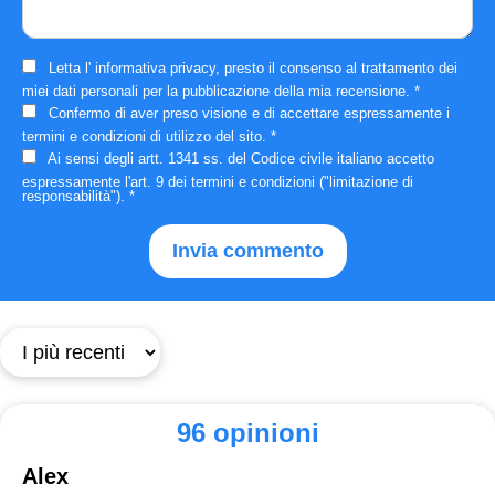
Letta l'
informativa privacy
, presto il consenso al trattamento dei
miei dati personali per la pubblicazione della mia recensione.
*
Confermo di aver preso visione e di accettare espressamente i
termini e condizioni
di utilizzo del sito.
*
Ai sensi degli artt. 1341 ss. del Codice civile italiano accetto
espressamente
l'art. 9 dei termini e condizioni
("limitazione di
responsabilità").
*
96 opinioni
Alex