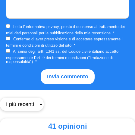
Letta l'
informativa privacy
, presto il consenso al trattamento dei
miei dati personali per la pubblicazione della mia recensione.
*
Confermo di aver preso visione e di accettare espressamente i
termini e condizioni
di utilizzo del sito.
*
Ai sensi degli artt. 1341 ss. del Codice civile italiano accetto
espressamente
l'art. 9 dei termini e condizioni
("limitazione di
responsabilità").
*
41 opinioni