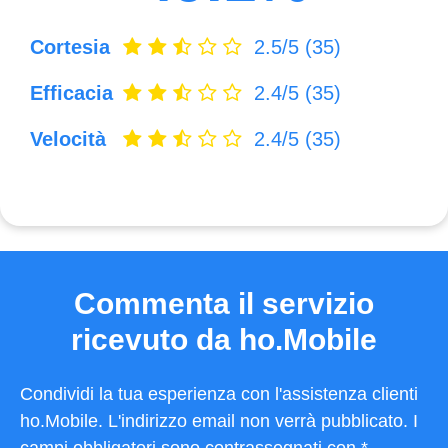
Cortesia
2.5/5
(35)
Efficacia
2.4/5
(35)
Velocità
2.4/5
(35)
Commenta il servizio
ricevuto da ho.Mobile
Condividi la tua esperienza con l'assistenza clienti
ho.Mobile. L'indirizzo email non verrà pubblicato. I
campi obbligatori sono contrassegnati con *