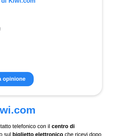
i di Kiwi.com
m
ua opinione
iwi.com
atto telefonico con il
centro di
co sul
biglietto elettronico
che ricevi dopo