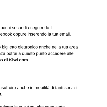
in pochi secondi eseguendo il
cebook oppure inserendo la tua email.
o biglietto elettronico anche nella tua area
nza potrai a questo punto accedere alle
to di Kiwi.com
sufruire anche in mobilità di tanti servizi
o
.
aricare le sue App, che sono state