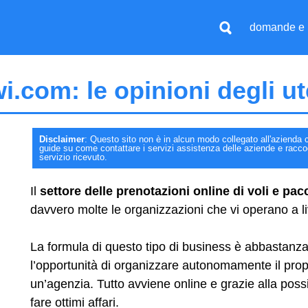
domande e 
i.com: le opinioni degli ut
Disclaimer
: Questo sito non è in alcun modo collegato all'azienda c
guide su come contattare i servizi assistenza delle aziende e raccogli
servizio ricevuto.
Il
settore delle prenotazioni online di voli e pa
davvero molte le organizzazioni che vi operano a li
La formula di questo tipo di business è abbastanza 
l’opportunità di organizzare autonomamente il prop
un’agenzia. Tutto avviene online e grazie alla possi
fare ottimi affari.