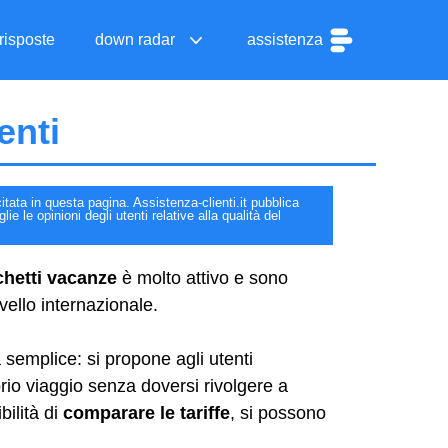
risposte
down radar
assistenza
enti
itata in questa pagina. Assistenza-clienti.it pubblica
e le opinioni degli utenti relative alla qualità del
cchetti vacanze
è molto attivo e sono
vello internazionale.
semplice: si propone agli utenti
rio viaggio senza doversi rivolgere a
bilità di
comparare le tariffe
, si possono