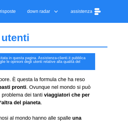
risposte
down radar
assistenza
 utenti
itata in questa pagina. Assistenza-clienti.it pubblica
e le opinioni degli utenti relative alla qualità del
re. È questa la formula che ha reso
pasti pronti
. Ovunque nel mondo si può
l problema dei tanti
viaggiatori che per
’altra del pianeta
.
amosi al mondo hanno alle spalle
una