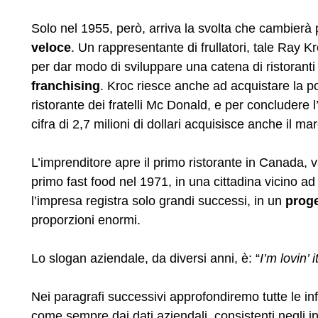
Solo nel 1955, però, arriva la svolta che cambierà 
veloce
. Un rappresentante di frullatori, tale Ray Kr
per dar modo di sviluppare una catena di ristoranti
franchising
. Kroc riesce anche ad acquistare la por
ristorante dei fratelli Mc Donald, e per concludere l
cifra di 2,7 milioni di dollari acquisisce anche il ma
L’imprenditore apre il primo ristorante in Canada, va
primo fast food nel 1971, in una cittadina vicin
l’impresa registra solo grandi successi, in un
proge
proporzioni enormi.
Lo slogan aziendale, da diversi anni, è: “
I’m lovin’ i
Nei paragrafi successivi approfondiremo tutte le in
come sempre dai dati aziendali, consistenti negli ind