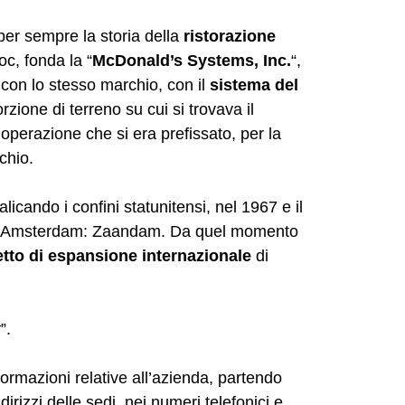
per sempre la storia della
ristorazione
oc, fonda la “
McDonald’s Systems, Inc.
“,
 con lo stesso marchio, con il
sistema del
zione di terreno su cui si trovava il
’operazione che si era prefissato, per la
rchio.
licando i confini statunitensi, nel 1967 e il
o ad Amsterdam: Zaandam. Da quel momento
tto di espansione internazionale
di
t
”.
formazioni relative all’azienda, partendo
irizzi delle sedi, nei numeri telefonici e