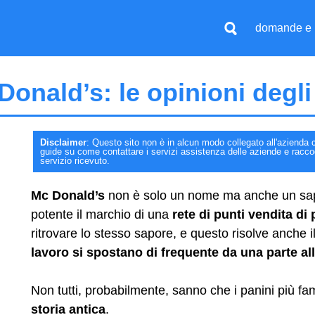
domande e 
Donald’s: le opinioni degli
Disclaimer
: Questo sito non è in alcun modo collegato all'azienda c
guide su come contattare i servizi assistenza delle aziende e raccogli
servizio ricevuto.
Mc Donald’s
non è solo un nome ma anche un sapo
potente il marchio di una
rete di punti vendita di 
ritrovare lo stesso sapore, e questo risolve anche i
lavoro si spostano di frequente da una parte all
Non tutti, probabilmente, sanno che i panini più f
storia antica
.