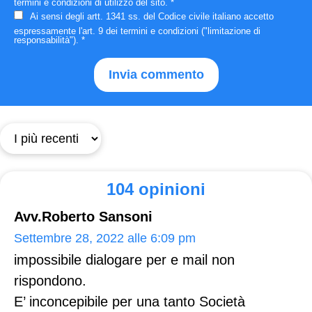
termini e condizioni
di utilizzo del sito.
*
Ai sensi degli artt. 1341 ss. del Codice civile italiano accetto
espressamente
l'art. 9 dei termini e condizioni
("limitazione di
responsabilità").
*
104 opinioni
Avv.Roberto Sansoni
Settembre 28, 2022 alle 6:09 pm
impossibile dialogare per e mail non
rispondono.
E’ inconcepibile per una tanto Società