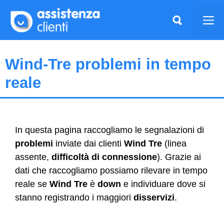
Vai
al
Me
contenuto
Wind-Tre problemi in tempo
reale
In questa pagina raccogliamo le
segnalazioni
di
problemi
inviate dai clienti
Wind Tre
(linea
assente,
difficoltà di connessione
). Grazie ai
dati che raccogliamo possiamo rilevare in tempo
reale se
Wind Tre
è
down
e individuare dove si
stanno registrando i maggiori
disservizi
.