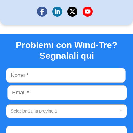
Problemi con Wind-Tre?
Segnalali qui
Nome
Email
Seleziona una provincia
Commento