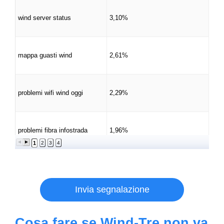
wind server status
3,10%
mappa guasti wind
2,61%
problemi wifi wind oggi
2,29%
problemi fibra infostrada
1,96%
1
2
3
4
Invia segnalazione
Cosa fare se Wind-Tre non va