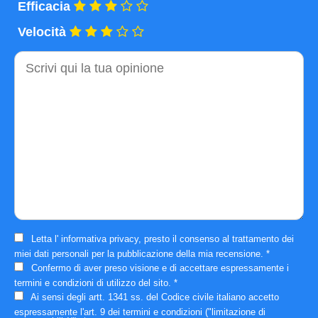
Efficacia
Velocità
Commento
Letta l'
informativa privacy
, presto il consenso al trattamento dei
miei dati personali per la pubblicazione della mia recensione.
*
Confermo di aver preso visione e di accettare espressamente i
termini e condizioni
di utilizzo del sito.
*
Ai sensi degli artt. 1341 ss. del Codice civile italiano accetto
espressamente
l'art. 9 dei termini e condizioni
("limitazione di